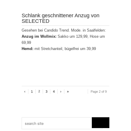
Schlank geschnittener Anzug von
SELECTED
Gesehen bei Candido Trend. Mode. in Saalfelden:
Anzug im Wollmix:
Sakko um 129,99, Hose um
69,99
Hemd:
mit Stretchanteil, bügelfrei um 39,99
2
‹
1
3
4
›
»
Page 2 of 9