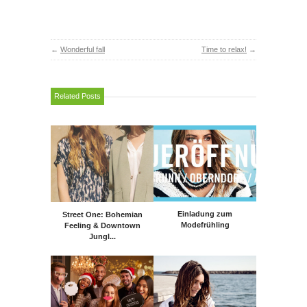
←
Wonderful fall
Time to relax!
→
Related Posts
Einladung zum
Street One: Bohemian
Modefrühling
Feeling & Downtown
Jungl...