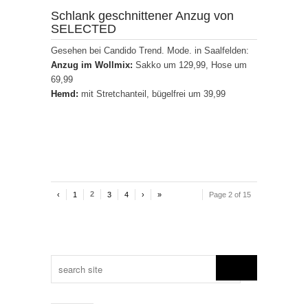
Schlank geschnittener Anzug von
SELECTED
Gesehen bei Candido Trend. Mode. in Saalfelden:
Anzug im Wollmix:
Sakko um 129,99, Hose um
69,99
Hemd:
mit Stretchanteil, bügelfrei um 39,99
2
‹
1
3
4
›
»
Page 2 of 15