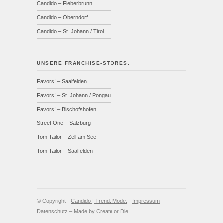
Candido – Fieberbrunn
Candido – Oberndorf
Candido – St. Johann / Tirol
UNSERE FRANCHISE-STORES.
Favors! – Saalfelden
Favors! – St. Johann / Pongau
Favors! – Bischofshofen
Street One – Salzburg
Tom Tailor – Zell am See
Tom Tailor – Saalfelden
© Copyright -
Candido | Trend. Mode.
-
Impressum
-
Datenschutz
– Made by
Create or Die