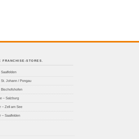
 FRANCHISE-STORES.
 Saalfelden
 St. Johann / Pongau
 Bischofshofen
e – Salzburg
r – Zell am See
r – Saalfelden