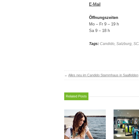
E-Mail
Öffnungszeiten
Mo – Fr 9 – 19 h
Sa 9 – 18 h
Tags:
Candido
,
Salzburg
,
SC
←
Alles neu im Candido Stammhaus in Saalfelden
Related Posts