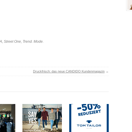
A
,
Street One
,
Trend. Mode.
Druckfrisch: das neue CANDIDO Kundenmagazin
→