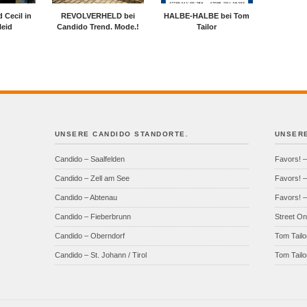
 Cecil in
REVOLVERHELD bei
HALBE-HALBE bei Tom
eid
Candido Trend. Mode.!
Tailor
UNSERE CANDIDO STANDORTE.
UNSERE
Candido – Saalfelden
Favors! –
Candido – Zell am See
Favors! –
Candido – Abtenau
Favors! –
Candido – Fieberbrunn
Street On
Candido – Oberndorf
Tom Tailo
Candido – St. Johann / Tirol
Tom Tailo