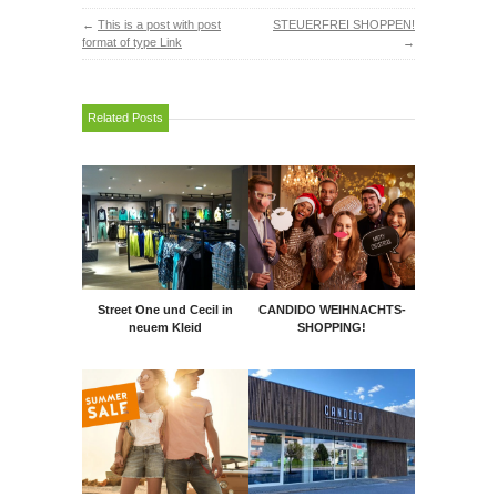
←
This is a post with post
STEUERFREI SHOPPEN!
format of type Link
→
Related Posts
Street One und Cecil in
CANDIDO WEIHNACHTS-
neuem Kleid
SHOPPING!