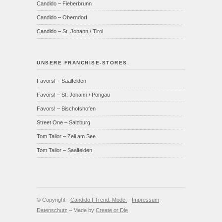
Candido – Fieberbrunn
Candido – Oberndorf
Candido – St. Johann / Tirol
UNSERE FRANCHISE-STORES.
Favors! – Saalfelden
Favors! – St. Johann / Pongau
Favors! – Bischofshofen
Street One – Salzburg
Tom Tailor – Zell am See
Tom Tailor – Saalfelden
© Copyright -
Candido | Trend. Mode.
-
Impressum
-
Datenschutz
– Made by
Create or Die