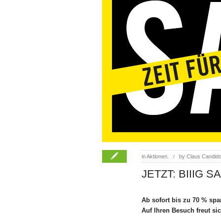
in
Aktionen.
by
Claus Candid
/
JETZT: BIIIG S
Ab sofort bis zu 70 % spa
Auf Ihren Besuch freut si