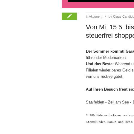
in
Aktionen.
by
Claus Candid
/
Von Mi, 15.5. bis
steuerfrei shop
Der Sommer kommt! Garan
führender Modemarken.
Und das Beste:
Während un
Filialen wieder bares Geld
von uns rückvergütet.
Auf Ihren Besuch freut si
Saalfelden • Zell am See • 
* 20% Mehrwertsteuer entsp
Stammkunden-Bonus und beim